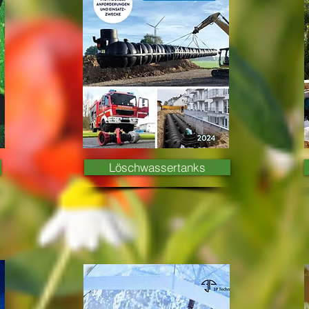
Löschwassertanks